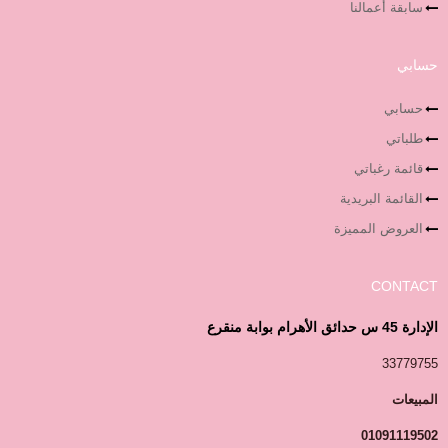
سابقة أعمالنا
حسابي
حسابي
طلباتي
قائمة رغباتي
القائمة البريدية
العروض المميزة
CONTACT
الإدارة 45 س حدائق الأهرام بوابة منقرع
33779755
المبيعات
01091119502