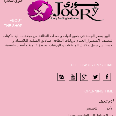
جوري للتجارة
ABOUT
THE SHOP
البيع بسعر الجملة في جميع أدوات و معدات النظافة من مجففات اليد-ماكينات
التنظيف -اكسسوار الحمام-تروليات النظافة- صناديق القمامة البلاستيك و
الاستنالس ستيل و كذلك المنظفات و الورقيات بجودة عالمية و أسعار تنافسية
FOLLOW US ON SOCIAL
OPENNING TIME
أيام العمل
الأحد ....... للخميس
من 9 صباحا الى الخامسة عصرا