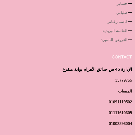
حسابي
طلباتي
قائمة رغباتي
القائمة البريدية
العروض المميزة
CONTACT
الإدارة 45 س حدائق الأهرام بوابة منقرع
33779755
المبيعات
01091119502
01111610605
01002296004