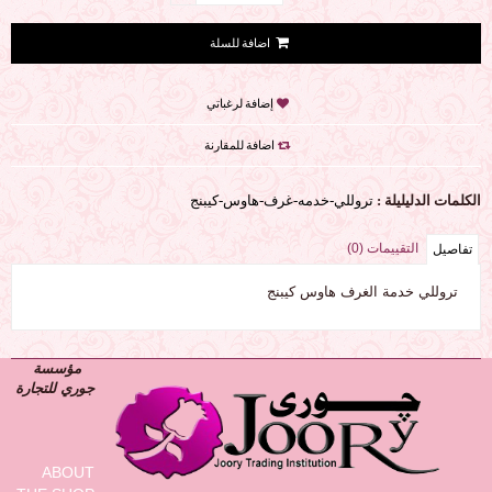
إضافة لرغباتي
اضافة للمقارنة
الكلمات الدليليلة :
تروللي-خدمه-غرف-هاوس-كيبنج
التقييمات (0)
تفاصيل
تروللي خدمة الغرف هاوس كيبنج
مؤسسة
جوري للتجارة
ABOUT