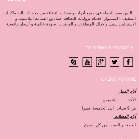
THE SHOP
البيع بسعر الجملة في جميع أدوات و معدات النظافة من مجففات اليد-ماكينات
التنظيف -اكسسوار الحمام-تروليات النظافة- صناديق القمامة البلاستيك و
الاستنالس ستيل و كذلك المنظفات و الورقيات بجودة عالمية و أسعار تنافسية
FOLLOW US ON SOCIAL
OPENNING TIME
أيام العمل
الأحد ....... للخميس
من 9 صباحا الى الخامسة عصرا
أيام العطلات
الجمعة و السبت من كل أسبوع