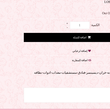
LOS
+
الكمية:
-
إضافة لرغباتي
اضافة للمقارنة
نه-خزان-ديسبنسر-فنادق-مستشفيات-معدات-ادوات-نظافه