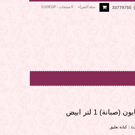
سلة الشراء
0 منتجات - 0.00EGP
33779755
بانة) 1 لتر ابيض
|
كتابة تعليق