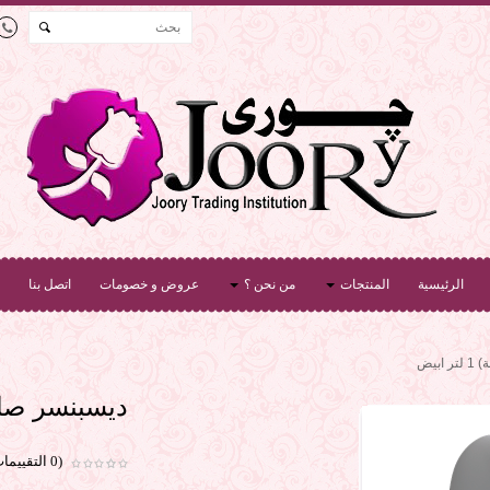
الرئيسية
المنتجات
من نحن ؟
عروض و خصومات
اتصل بنا
بيض
ديسبنسر صابون (ص
(0 التقييمات)