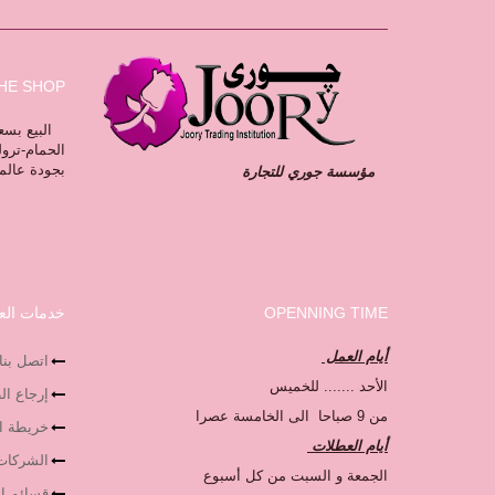
HE SHOP
البيع بسعر
الحمام-ترو
بجودة عالم
مؤسسة جوري للتجارة
OPENNING TIME
خدمات العم
أيام العمل
اتصل بنا
الأحد ....... للخميس
إرجاع ا
من 9 صباحا الى الخامسة عصرا
خريطة ا
أيام العطلات
الشركات
الجمعة و السبت من كل أسبوع
قسائم ال