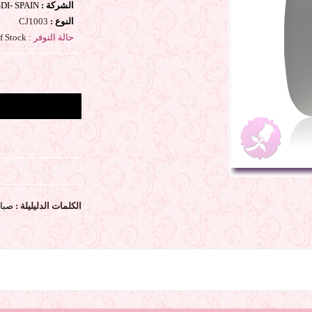
الشركة :
DI- SPAIN
النوع :
CJ1003
حالة التوفر :
Out Of Stock
الكلمات الدليليلة :
صبا