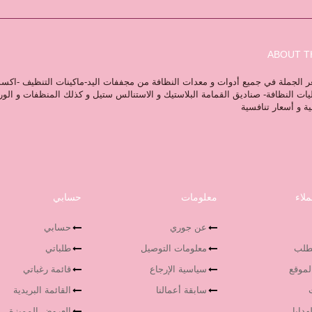
ABOUT T
 الجملة في جميع أدوات و معدات النظافة من مجففات اليد-ماكينات التنظيف -اكس
ليات النظافة- صناديق القمامة البلاستيك و الاستنالس ستيل و كذلك المنظفات و الو
ية و أسعار تنافسية
لاء
معلومات
حسابي
عن جوري
حسابي
لطلب
معلومات التوصيل
طلباتي
لموقع
سياسية الإرجاع
قائمة رغباتي
سابقة أعمالنا
القائمة البريدية
هدايا
العروض المميزة