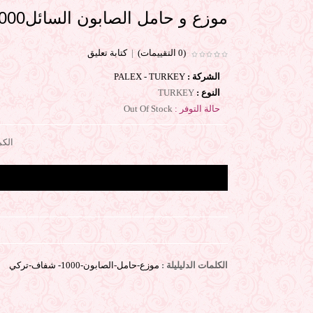
موزع و حامل الصابون السائل1000 ميللى تركي
(0 التقييمات)
|
كتابة تعليق
الشركة :
PALEX - TURKEY
النوع :
TURKEY
حالة التوفر :
Out Of Stock
الكم
الكلمات الدليليلة :
موزع-حامل-الصابون-1000- شفاف-تركي