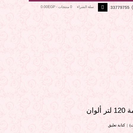
سلة الشراء
0 منتجات - 0.00EGP
33779755
لوان
|
كتابة تعليق