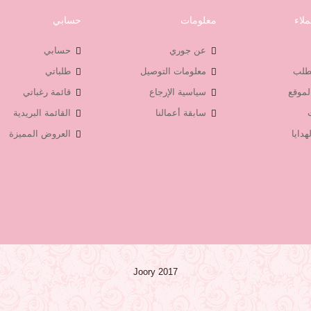
لاء
معلومات
حسابي
عن جوري
حسابي
لطلب
معلومات التوصيل
طلباتي
لموقع
سياسية الإرجاع
قائمة رغباتي
سابقة أعمالنا
القائمة البريدية
هدايا
العروض المميزة
Joory 2017