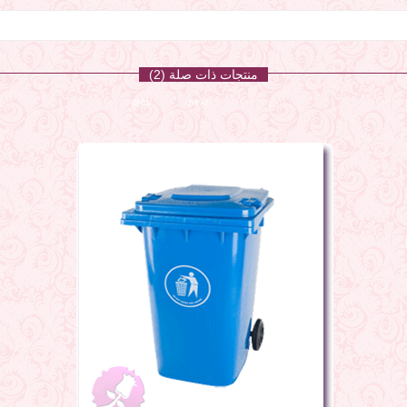
منتجات ذات صلة (2)
prev
next