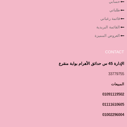
حسابي
طلباتي
قائمة رغباتي
القائمة البريدية
العروض المميزة
CONTACT
الإدارة 45 س حدائق الأهرام بوابة منقرع
33779755
المبيعات
01091119502
01111610605
01002296004