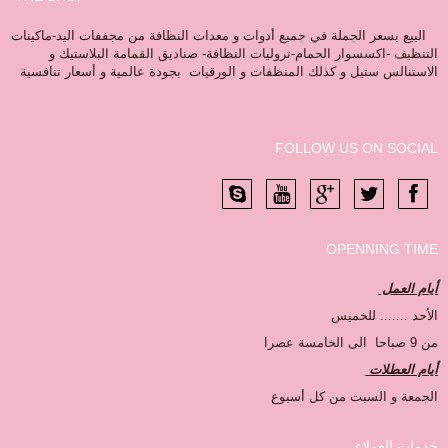
البيع بسعر الجملة في جميع أدوات و معدات النظافة من مجففات اليد-ماكينات
التنظيف -اكسسوار الحمام-تروليات النظافة- صناديق القمامة البلاستيك و
الاستنالس ستيل و كذلك المنظفات و الورقيات بجودة عالمية و أسعار تنافسية
FOLLOW US ON SOCIAL
OPENNING TIME
أيام العمل
الأحد ....... للخميس
من 9 صباحا الى الخامسة عصرا
أيام العطلات
الجمعة و السبت من كل أسبوع
خدمات العملاء