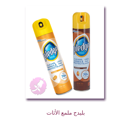
بليدج ملمع الأثات