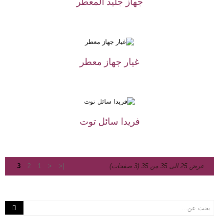
جهاز جليد المعطر
غيار جهاز معطر
فريدا سائل توت
عرض 25 الى 35 من 35 (3 صفحات)
|<
<
1
2
3