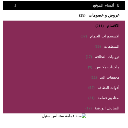
أقسام الموقع
عروض و خصومات
(15)
الاقسام
(211)
اكسسورات الحمام
(37)
المنظفات
(35)
تروليات النظافة
(17)
ماكينات-مكانس
(9)
مجففات اليد
(11)
أدوات النظافة
(54)
صناديق قمامة
(31)
المناديل الورقية
(17)