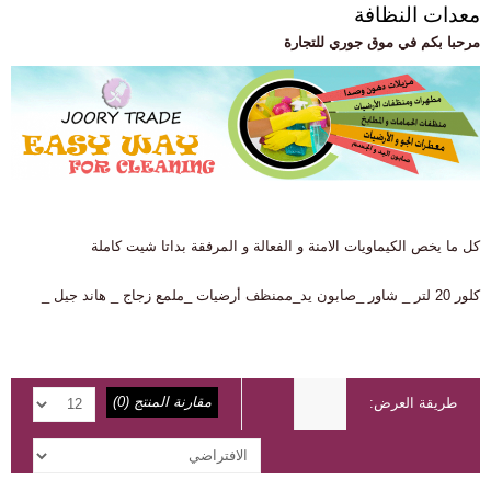
معدات النظافة
مرحبا بكم في موق جوري للتجارة
كل ما يخص الكيماويات الامنة و الفعالة و المرفقة بداتا شيت كاملة
كلور 20 لتر _ شاور _صابون يد_ممنظف أرضيات _ملمع زجاج _ هاند جيل _
مقارنة المنتج (0)
طريقة العرض: