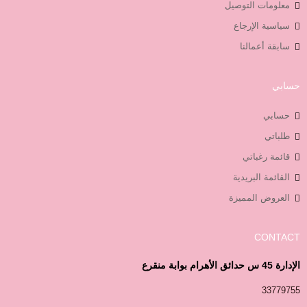
معلومات التوصيل
سياسية الإرجاع
سابقة أعمالنا
حسابي
حسابي
طلباتي
قائمة رغباتي
القائمة البريدية
العروض المميزة
CONTACT
الإدارة 45 س حدائق الأهرام بوابة منقرع
33779755