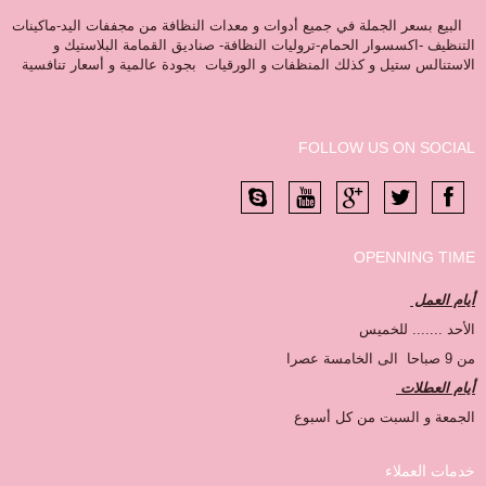
البيع بسعر الجملة في جميع أدوات و معدات النظافة من مجففات اليد-ماكينات
التنظيف -اكسسوار الحمام-تروليات النظافة- صناديق القمامة البلاستيك و
الاستنالس ستيل و كذلك المنظفات و الورقيات بجودة عالمية و أسعار تنافسية
FOLLOW US ON SOCIAL
OPENNING TIME
أيام العمل
الأحد ....... للخميس
من 9 صباحا الى الخامسة عصرا
أيام العطلات
الجمعة و السبت من كل أسبوع
خدمات العملاء