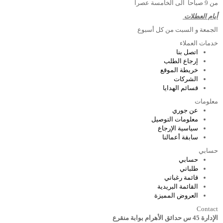
من 9 صباحا الى الخامسة عصرا
أيام العطلات
الجمعة و السبت من كل أسبوع
خدمات العملاء
اتصل بنا
إرجاع الطلب
خريطة الموقع
الشركات
قسائم الهدايا
معلومات
عن جوري
معلومات التوصيل
سياسية الإرجاع
سابقة أعمالنا
حسابي
حسابي
طلباتي
قائمة رغباتي
القائمة البريدية
العروض المميزة
Contact
الإدارة 45 س حدائق الأهرام بوابة منقرع