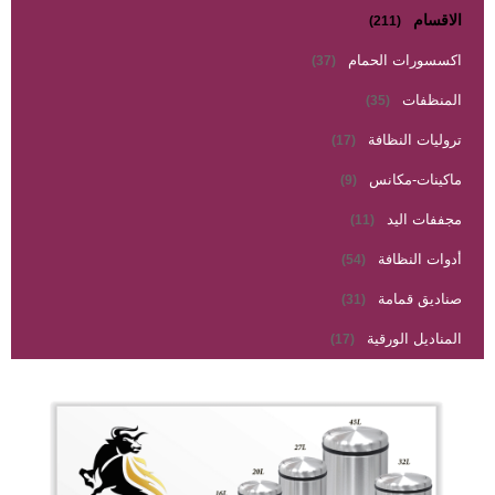
الاقسام
(211)
اكسسورات الحمام
(37)
المنظفات
(35)
تروليات النظافة
(17)
ماكينات-مكانس
(9)
مجففات اليد
(11)
أدوات النظافة
(54)
صناديق قمامة
(31)
المناديل الورقية
(17)