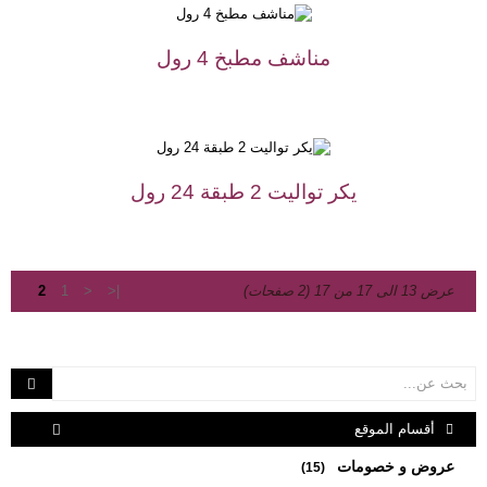
مناشف مطبخ 4 رول
يكر تواليت 2 طبقة 24 رول
عرض 13 الى 17 من 17 (2 صفحات)
|<
<
1
2
أقسام الموقع
عروض و خصومات
(15)