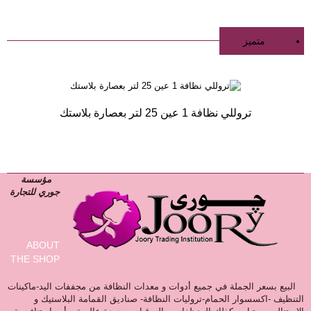
متميز
تروللي نظافة 1 عين 25 لتر بعصارة بلاستك
مؤسسة
جوري للتجارة
ABOUT
THE SHOP
البيع بسعر الجملة في جميع أدوات و معدات النظافة من مجففات اليد-ماكينات
التنظيف -اكسسوار الحمام-تروليات النظافة- صناديق القمامة البلاستيك و