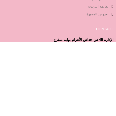
القائمة البريدية
العروض المميزة
CONTACT
الإدارة 45 س حدائق الأهرام بوابة منقرع
33779755
المبيعات
01091119502
01111610605
01002296004