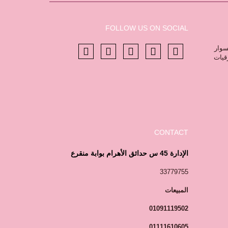
FOLLOW US ON SOCIAL
سوار
رقيات
CONTACT
الإدارة 45 س حدائق الأهرام بوابة منقرع
33779755
المبيعات
01091119502
01111610605