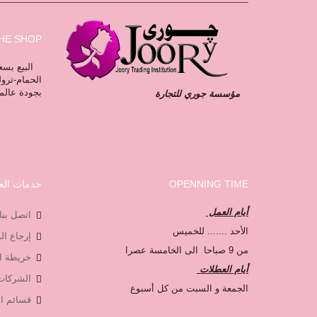
HE SHOP
البيع بسعر
الحمام-ترو
بجودة عالم
مؤسسة جوري للتجارة
OPENNING TIME
خدمات العم
أيام العمل
اتصل بنا
الأحد ....... للخميس
إرجاع ا
من 9 صباحا الى الخامسة عصرا
خريطة ا
أيام العطلات
الشركات
الجمعة و السبت من كل أسبوع
قسائم ال