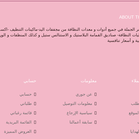
ABOUT T
 الجملة في جميع أدوات و معدات النظافة من مجففات اليد-ماكينات التنظيف -اكس
ليات النظافة- صناديق القمامة البلاستيك و الاستنالس ستيل و كذلك المنظفات و الو
ية و أسعار تنافسية
لاء
معلومات
حسابي
عن جوري
حسابي
لطلب
معلومات التوصيل
طلباتي
لموقع
سياسية الإرجاع
قائمة رغباتي
سابقة أعمالنا
القائمة البريدية
هدايا
العروض المميزة