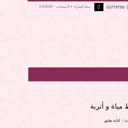
سلة الشراء
0 منتجات - 0.00EGP
33779755
ياة و أتربة
|
كتابة تعليق